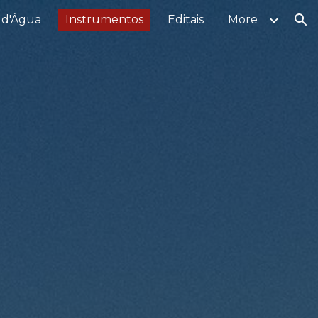
 d'Água
Instrumentos
Editais
More
ion