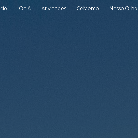
ício
IOd'A
Atividades
CeMemo
Nosso Olho
ip to main content
Skip to navigat